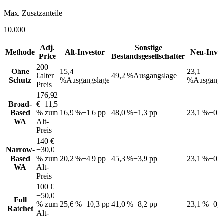
Max. Zusatzanteile
10.000
Adj.
Sonstige
Methode
Alt-Investor
Neu-Inv
Price
Bestandsgesellschafter
200
Ohne
15,4
23,1
€
alter
49,2 %
Ausgangslage
Schutz
%
Ausgangslage
%
Ausgan
Preis
176,92
Broad-
€
−11,5
Based
% zum
16,9 %
+1,6 pp
48,0 %
−1,3 pp
23,1 %
+0
WA
Alt-
Preis
140 €
Narrow-
−30,0
Based
% zum
20,2 %
+4,9 pp
45,3 %
−3,9 pp
23,1 %
+0
WA
Alt-
Preis
100 €
−50,0
Full
% zum
25,6 %
+10,3 pp
41,0 %
−8,2 pp
23,1 %
+0
Ratchet
Alt-