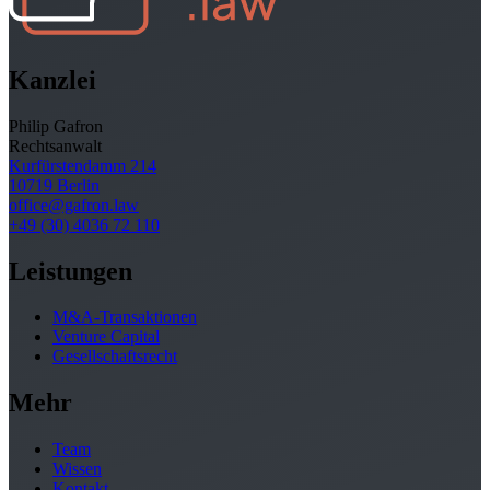
Kanzlei
Philip Gafron
Rechtsanwalt
Kurfürstendamm 214
10719 Berlin
office@gafron.law
+49 (30) 4036 72 110
Leistungen
M&A-Transaktionen
Venture Capital
Gesellschaftsrecht
Mehr
Team
Wissen
Kontakt