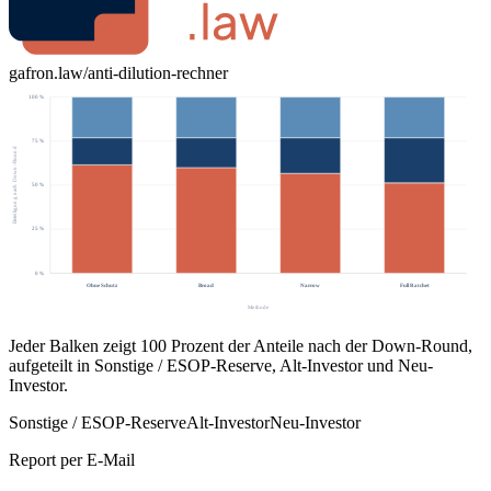
gafron.law/anti-dilution-rechner
100
%
75
%
Beteiligung nach Down-Round
50
%
25
%
0
%
Ohne Schutz
Broad
Narrow
Full Ratchet
Methode
Jeder Balken zeigt 100 Prozent der Anteile nach der Down-Round,
aufgeteilt in Sonstige / ESOP-Reserve, Alt-Investor und Neu-
Investor.
Sonstige / ESOP-Reserve
Alt-Investor
Neu-Investor
Report per E-Mail