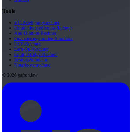
Tools
VC-Beteiligungsrechner
Liquidationspräferenz-Rechner
Anti-Dilution-Rechner
Finanzierungsrunden-Simulator
DCF-Rechner
Earn-Out-Rechner
Equity-Bridge-Rechner
Vesting-Simulator
Notarkostenrechner
© 2026 gafron.law