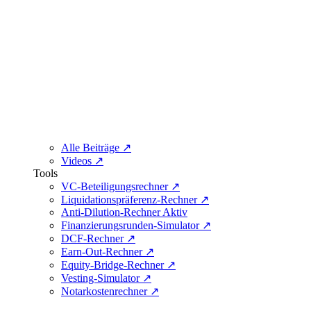
Alle Beiträge
↗
Videos
↗
Tools
VC-Beteiligungsrechner
↗
Liquidationspräferenz-Rechner
↗
Anti-Dilution-Rechner
Aktiv
Finanzierungsrunden-Simulator
↗
DCF-Rechner
↗
Earn-Out-Rechner
↗
Equity-Bridge-Rechner
↗
Vesting-Simulator
↗
Notarkostenrechner
↗