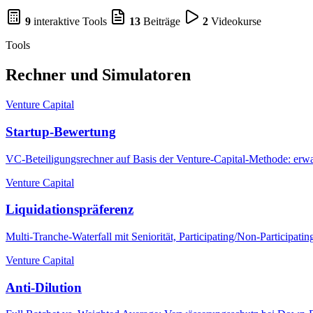
9
interaktive Tools
13
Beiträge
2
Videokurse
Tools
Rechner und Simulatoren
Venture Capital
Startup-Bewertung
VC-Beteiligungsrechner auf Basis der Venture-Capital-Methode: erwar
Venture Capital
Liquidationspräferenz
Multi-Tranche-Waterfall mit Seniorität, Participating/Non-Participat
Venture Capital
Anti-Dilution