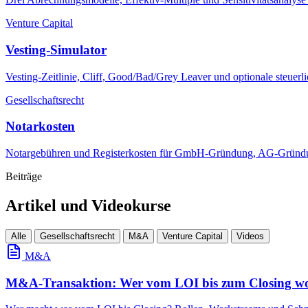
Venture Capital
Vesting-Simulator
Vesting-Zeitlinie, Cliff, Good/Bad/Grey Leaver und optionale steuerl
Gesellschaftsrecht
Notarkosten
Notargebühren und Registerkosten für GmbH-Gründung, AG-Gründu
Beiträge
Artikel und Videokurse
Alle
Gesellschaftsrecht
M&A
Venture Capital
Videos
M&A
M&A-Transaktion: Wer vom LOI bis zum Closing wo