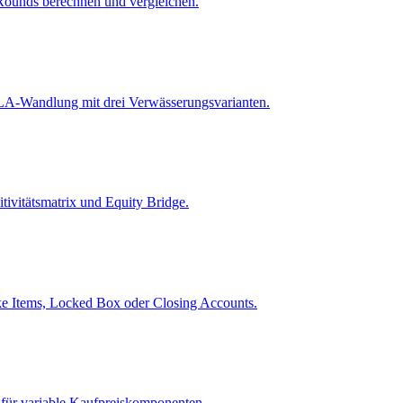
Rounds berechnen und vergleichen.
A-Wandlung mit drei Verwässerungsvarianten.
vitätsmatrix und Equity Bridge.
ike Items, Locked Box oder Closing Accounts.
 für variable Kaufpreiskomponenten.