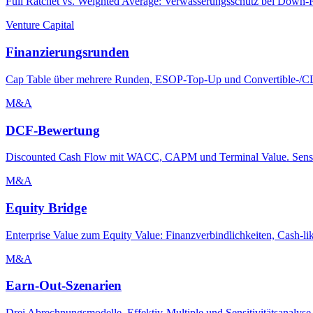
Full Ratchet vs. Weighted Average: Verwässerungsschutz bei Down-
Venture Capital
Finanzierungsrunden
Cap Table über mehrere Runden, ESOP-Top-Up und Convertible-/CL
M&A
DCF-Bewertung
Discounted Cash Flow mit WACC, CAPM und Terminal Value. Sensiti
M&A
Equity Bridge
Enterprise Value zum Equity Value: Finanzverbindlichkeiten, Cash-l
M&A
Earn-Out-Szenarien
Drei Abrechnungsmodelle, Effektiv-Multiple und Sensitivitätsanalyse