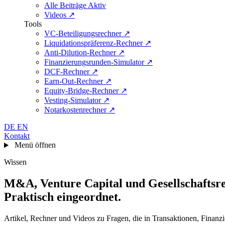
Alle Beiträge
Aktiv
Videos
↗
Tools
VC-Beteiligungsrechner
↗
Liquidationspräferenz-Rechner
↗
Anti-Dilution-Rechner
↗
Finanzierungsrunden-Simulator
↗
DCF-Rechner
↗
Earn-Out-Rechner
↗
Equity-Bridge-Rechner
↗
Vesting-Simulator
↗
Notarkostenrechner
↗
DE
EN
Kontakt
Menü öffnen
Wissen
M&A, Venture Capital und Gesellschaftsr
Praktisch eingeordnet
.
Artikel, Rechner und Videos zu Fragen, die in Transaktionen, Finanz