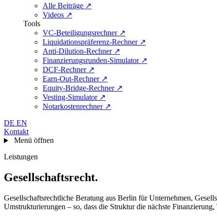
Alle Beiträge
↗
Videos
↗
Tools
VC-Beteiligungsrechner
↗
Liquidationspräferenz-Rechner
↗
Anti-Dilution-Rechner
↗
Finanzierungsrunden-Simulator
↗
DCF-Rechner
↗
Earn-Out-Rechner
↗
Equity-Bridge-Rechner
↗
Vesting-Simulator
↗
Notarkostenrechner
↗
DE
EN
Kontakt
Menü öffnen
Leistungen
Gesellschaftsrecht
.
Gesellschaftsrechtliche Beratung aus Berlin für Unternehmen, Gesel
Umstrukturierungen – so, dass die Struktur die nächste Finanzierung,